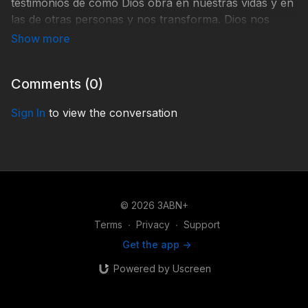
testimonios de cómo Dios obra en nuestras vidas y en
las de otras personas y nos transforma. Dios nos
llama y nos capacita. Es hora de evangelizar al mundo
un alma a la vez. Para más programación puede verlo
visitando 3abnlatino.tv y bajando la aplicacion 3ABN+.
Comments (
0
)
Sign In
to view the conversation
© 2026 3ABN+
Terms
∙
Privacy
∙
Support
Get the app ->
Powered by Uscreen