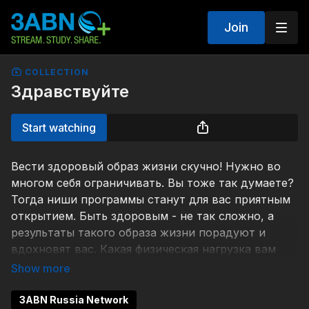
Join
COLLECTION
Здравствуйте
Start watching
Вести здоровый образ жизни скучно! Нужно во
многом себя ограничивать. Вы тоже так думаете?
Тогда ниши программы станут для вас приятным
открытием. Быть здоровым - не так сложно, а
результаты такого образа жизни порадуют и
вдохновят вас. Какая физическая нагрузка вам
подходит? Что есть на ужин? Какая диета -
идеальная? Ответы на эти и другие вопросы мы
предлагаем в программе.
3ABN Russia Network